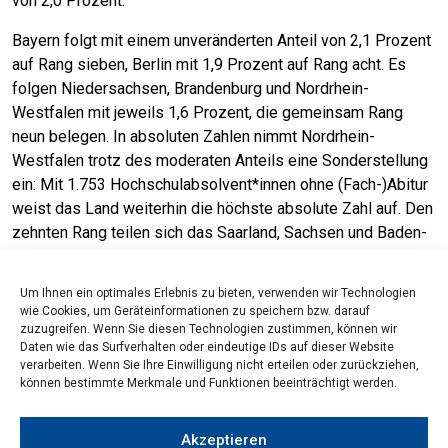
von 2,0 Prozent.
Bayern folgt mit einem unveränderten Anteil von 2,1 Prozent
auf Rang sieben, Berlin mit 1,9 Prozent auf Rang acht. Es
folgen Niedersachsen, Brandenburg und Nordrhein-
Westfalen mit jeweils 1,6 Prozent, die gemeinsam Rang
neun belegen. In absoluten Zahlen nimmt Nordrhein-
Westfalen trotz des moderaten Anteils eine Sonderstellung
ein: Mit 1.753 Hochschulabsolvent*innen ohne (Fach-)Abitur
weist das Land weiterhin die höchste absolute Zahl auf. Den
zehnten Rang teilen sich das Saarland, Sachsen und Baden-
Württemberg mit jeweils 1,3 Prozent. Schleswig-Holstein
bildet mit einem Anteil von 1,2 Prozent das Schlusslicht.
Um Ihnen ein optimales Erlebnis zu bieten, verwenden wir Technologien
wie Cookies, um Geräteinformationen zu speichern bzw. darauf
zuzugreifen. Wenn Sie diesen Technologien zustimmen, können wir
Daten wie das Surfverhalten oder eindeutige IDs auf dieser Website
verarbeiten. Wenn Sie Ihre Einwilligung nicht erteilen oder zurückziehen,
können bestimmte Merkmale und Funktionen beeinträchtigt werden.
Akzeptieren